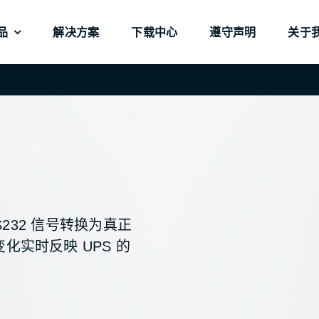
品
解决方案
下载中心
遵守声明
关于
传感器
传感器
转换器
转换器
RS232 信号转换为真正
9
9
NetAgentZ
NetAgentZ
实时反映 UPS 的