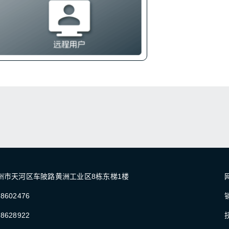
州市天河区车陂路黄洲工业区8栋东梯1楼
网
8602476
8628922
技