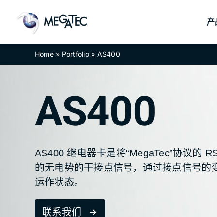
跳
过
产
内
容
Home
»
Portfolio
»
AS400
UPS管理卡
UPS管理卡
环境
环境
AS400
AS400 继电器卡是将“MegaTec”协议的 
NetAgentA
NetAgentA
NetAgent
NetAgent
的无电势的干接点信号，通过接点信号的变化
运作状态。
联系我们